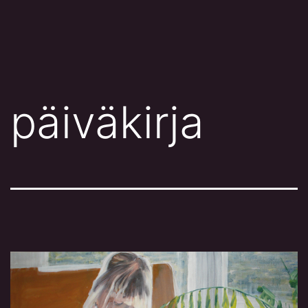
Siirry
sisältöön
päiväkirja