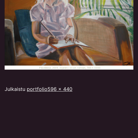
Täysikokoinen
Julkaistu
portfolio
596 × 440